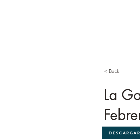
< Back
La Ga
Febre
DESCARGA